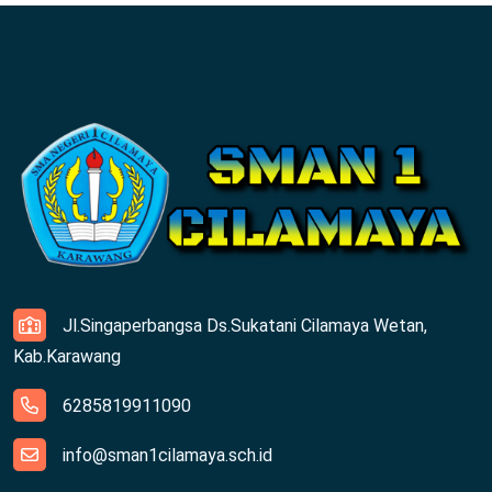
Jl.Singaperbangsa Ds.Sukatani Cilamaya Wetan,
Kab.Karawang
6285819911090
info@sman1cilamaya.sch.id