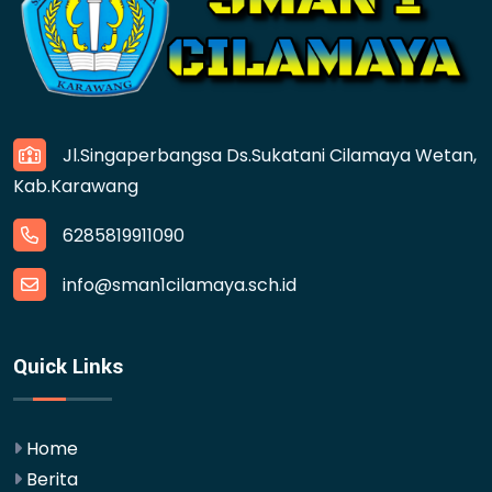
Jl.Singaperbangsa Ds.Sukatani Cilamaya Wetan,
Kab.Karawang
6285819911090
info@sman1cilamaya.sch.id
Quick Links
Home
Berita