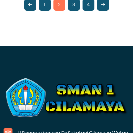
1
2
3
4
Jl.Singaperbangsa Ds.Sukatani Cilamaya Wetan,