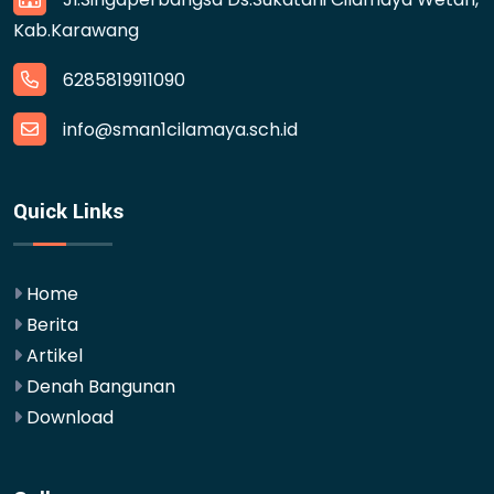
Kab.Karawang
6285819911090
info@sman1cilamaya.sch.id
Quick Links
Home
Berita
Artikel
Denah Bangunan
Download